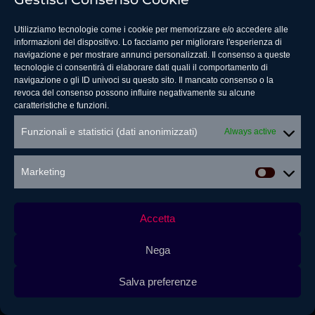
Privacy Policy
Utilizziamo tecnologie come i cookie per memorizzare e/o accedere alle
Cookie Policy (UE)
informazioni del dispositivo. Lo facciamo per migliorare l'esperienza di
navigazione e per mostrare annunci personalizzati. Il consenso a queste
Privacy Policy Replayer
tecnologie ci consentirà di elaborare dati quali il comportamento di
navigazione o gli ID univoci su questo sito. Il mancato consenso o la
revoca del consenso possono influire negativamente su alcune
caratteristiche e funzioni.
Funzionali e statistici (dati anonimizzati)
Always active
Marketing
Marketi
Copyrights © 2025 by Replayer. All Rights
Accetta
Reserved. | Replayer S.r.l. P.IVA
02685150993 capitale sociale versato 216.066,48 €
Nega
Salva preferenze
Cookie