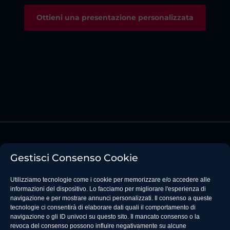
Ottieni una presentazione personalizzata
Gestisci Consenso Cookie
Utilizziamo tecnologie come i cookie per memorizzare e/o accedere alle
informazioni del dispositivo. Lo facciamo per migliorare l'esperienza di
navigazione e per mostrare annunci personalizzati. Il consenso a queste
Privacy Policy del Sito Web
tecnologie ci consentirà di elaborare dati quali il comportamento di
navigazione o gli ID univoci su questo sito. Il mancato consenso o la
Cookie Policy
revoca del consenso possono influire negativamente su alcune